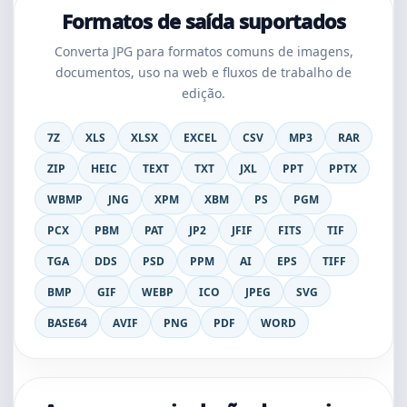
Formatos de saída suportados
Converta JPG para formatos comuns de imagens,
documentos, uso na web e fluxos de trabalho de
edição.
7Z
XLS
XLSX
EXCEL
CSV
MP3
RAR
ZIP
HEIC
TEXT
TXT
JXL
PPT
PPTX
WBMP
JNG
XPM
XBM
PS
PGM
PCX
PBM
PAT
JP2
JFIF
FITS
TIF
TGA
DDS
PSD
PPM
AI
EPS
TIFF
BMP
GIF
WEBP
ICO
JPEG
SVG
BASE64
AVIF
PNG
PDF
WORD