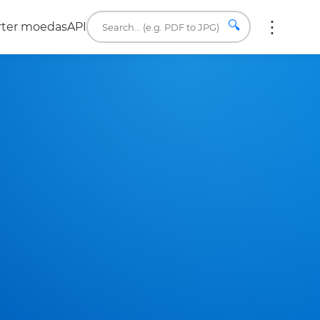
🔍
rter moedas
API