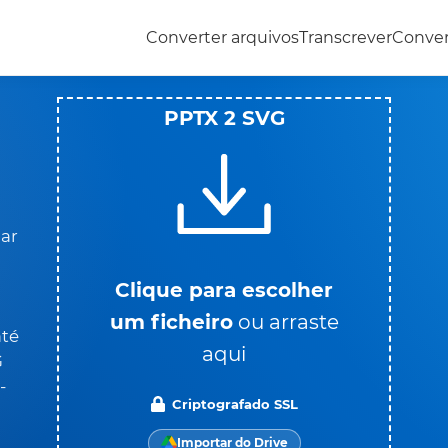
Converter arquivos
Transcrever
Conve
PPTX 2 SVG
gar
Clique para escolher
um ficheiro
ou arraste
té
aqui
G
-
Criptografado SSL
Importar do Drive