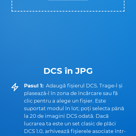
DCS în JPG
Pasul 1:
Adaugă fișierul DCS. Trage‑l și
plasează‑l în zona de încărcare sau fă
clic pentru a alege un fișier. Este
suportat modul în lot; poți selecta până
la 20 de imagini DCS odată. Dacă
lucrarea ta este un set clasic de plăci
DCS 1.0, arhivează fișierele asociate într-