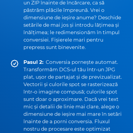
un ZIP înainte de încărcare, ca să
păstrăm plăcile împreună. Vrei o
dimensiune de ieșire anume? Deschide
setările de mai jos și introdu lățimea și
înălțimea; le redimensionăm în timpul
conversiei. Fișierele mari pentru
prepress sunt binevenite.
Pasul 2:
Conversia pornește automat.
Transformăm DCS‑ul tău într‑un JPG
plat, ușor de partajat și de previzualizat.
Vectorii și culorile spot se rasterizează
într‑o imagine compusă; culorile spot
sunt doar o aproximare. Dacă vrei text
mic și detalii de linie mai clare, alege o
dimensiune de ieșire mai mare în setări
înainte de a porni conversia. Fluxul
nostru de procesare este optimizat