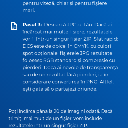
pentru viteză, chiar și pentru fișiere
mari.
Pasul 3:
Descarcă JPG-ul tău. Dacă ai
încărcat mai multe fișiere, rezultatele
vor fi într-un singur fișier ZIP. Sfat rapid:
DCS este de obicei în CMYK, cu culori
spot opționale; fișierele JPG rezultate
folosesc RGB standard și compresie cu
pierderi. Dacă ai nevoie de transparență
sau de un rezultat fără pierderi, ia în
considerare convertirea în PNG. Altfel,
ești gata să o partajezi oriunde.
Poți încărca până la 20 de imagini odată. Dacă
trimiți mai mult de un fișier, vom include
rezultatele într-un singur fișier ZIP.