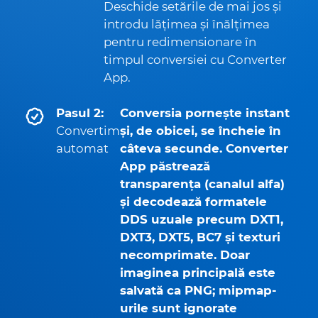
Deschide setările de mai jos și
introdu lățimea și înălțimea
pentru redimensionare în
timpul conversiei cu Converter
App.
Pasul 2:
Conversia pornește instant
Convertim
și, de obicei, se încheie în
automat
câteva secunde. Converter
App păstrează
transparența (canalul alfa)
și decodează formatele
DDS uzuale precum DXT1,
DXT3, DXT5, BC7 și texturi
necomprimate. Doar
imaginea principală este
salvată ca PNG; mipmap-
urile sunt ignorate