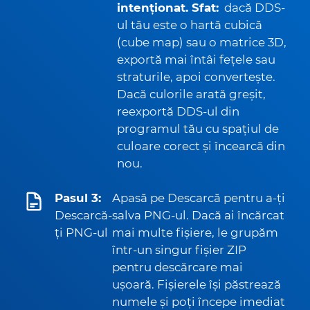
intenționat. Sfat:
dacă DDS-
ul tău este o hartă cubică
(cube map) sau o matrice 3D,
exportă mai întâi fețele sau
straturile, apoi convertește.
Dacă culorile arată greșit,
reexportă DDS-ul din
programul tău cu spațiul de
culoare corect și încearcă din
nou.
Pasul 3:
Apasă pe Descarcă pentru a-ți
Descarcă-
salva PNG-ul. Dacă ai încărcat
ți PNG-ul
mai multe fișiere, le grupăm
într-un singur fișier ZIP
pentru descărcare mai
ușoară. Fișierele își păstrează
numele și poți începe imediat