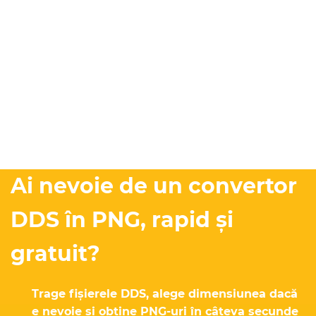
Ai nevoie de un convertor
DDS în PNG, rapid și
gratuit?
Trage fișierele DDS, alege dimensiunea dacă
e nevoie și obține PNG-uri în câteva secunde