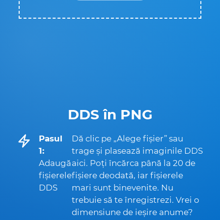
DDS în PNG
Pasul
Dă clic pe „Alege fișier” sau
1:
trage și plasează imaginile DDS
Adaugă
aici. Poți încărca până la 20 de
fișierele
fișiere deodată, iar fișierele
DDS
mari sunt binevenite. Nu
trebuie să te înregistrezi. Vrei o
dimensiune de ieșire anume?