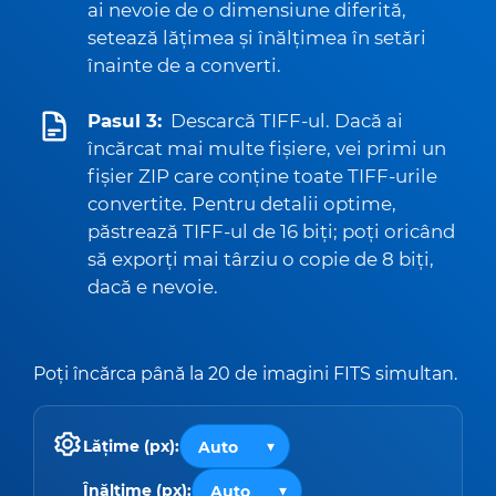
ai nevoie de o dimensiune diferită,
setează lățimea și înălțimea în setări
înainte de a converti.
Pasul 3:
Descarcă TIFF-ul. Dacă ai
încărcat mai multe fișiere, vei primi un
fișier ZIP care conține toate TIFF-urile
convertite. Pentru detalii optime,
păstrează TIFF-ul de 16 biți; poți oricând
să exporți mai târziu o copie de 8 biți,
dacă e nevoie.
Poți încărca până la 20 de imagini FITS simultan.
Lățime (px):
Înălțime (px):