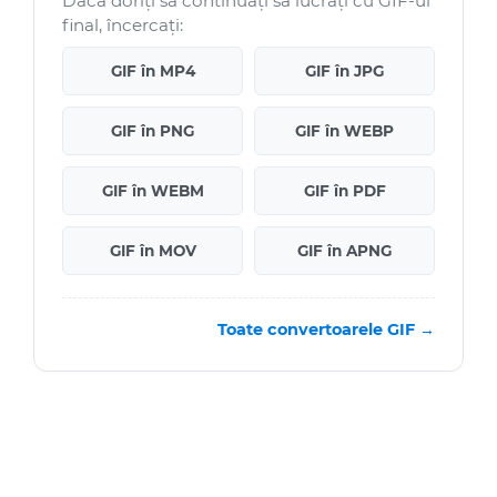
Dacă doriți să continuați să lucrați cu GIF-ul
final, încercați:
GIF în MP4
GIF în JPG
GIF în PNG
GIF în WEBP
GIF în WEBM
GIF în PDF
GIF în MOV
GIF în APNG
Toate convertoarele GIF →