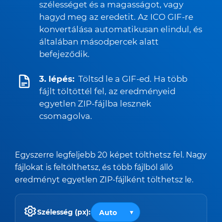
szélességet és a magasságot, vagy
hagyd meg az eredetit. Az ICO GIF-re
konvertálása automatikusan elindul, és
általában másodpercek alatt
befejeződik.
3. lépés:
Töltsd le a GIF-ed. Ha több
fájlt töltöttél fel, az eredményeid
egyetlen ZIP-fájlba lesznek
csomagolva.
Egyszerre legfeljebb 20 képet tölthetsz fel. Nagy
fájlokat is feltölthetsz, és több fájlból álló
eredményt egyetlen ZIP-fájlként tölthetsz le.
Szélesség (px):