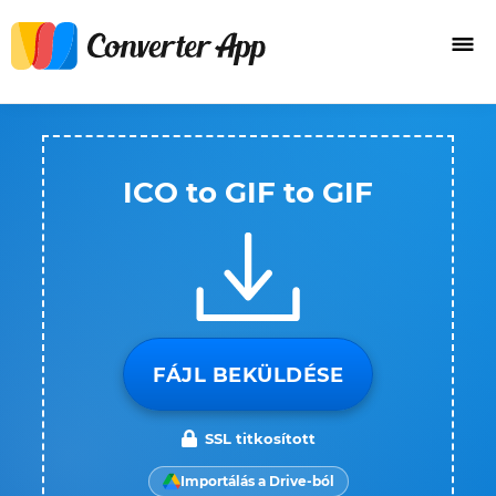
ICO to GIF to GIF
FÁJL BEKÜLDÉSE
SSL titkosított
Importálás a Drive-ból