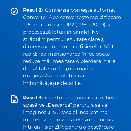
Pasul 2:
Conversia pornește automat.
Converter App convertește rapid fiecare
JPG într-un fișier JP2 (JPEG 2000) și
procesează loturi în paralel. Ne
străduim pentru rezultate clare și
dimensiuni optime ale fișierelor. Sfat
rapid: redimensionarea în jos poate
reduce mărimea fără o pierdere mare
de calitate, în timp ce mărirea
exagerată a rezoluției rar
îmbunătățește detaliile.
Pasul 3:
Când operațiunea s-a încheiat,
apasă pe „Descarcă” pentru a salva
imaginea JP2. Dacă ai încărcat mai
multe fișiere, rezultatele vor fi incluse
într-un fișier ZIP, pentru o descărcare