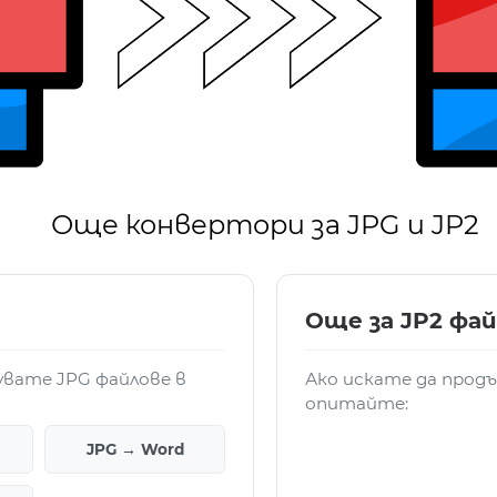
Още конвертори за JPG и JP2
Още за JP2 фа
увате JPG файлове в
Ако искате да продъ
опитайте:
JPG → Word