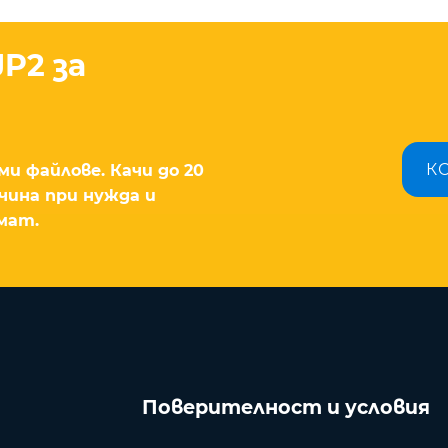
P2 за
К
ми файлове. Качи до 20
чина при нужда и
мат.
Поверителност и условия