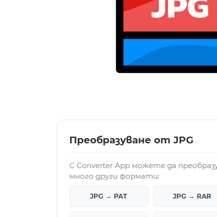
Преобразуване от JPG
С Converter App можете да преобраз
много други формати:
JPG → PAT
JPG → RAR