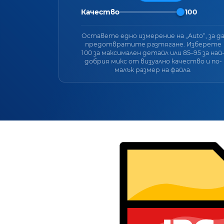
Качество
100
Оставете едно измерение на „Auto“, за д
предотвратите разтягане. Изберете
100 за максимален детайл или 85–95 за най
добрия микс от визуално качество и по-
малък размер на файла.