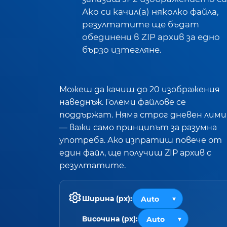
Ако си качил(а) няколко файла,
резултатите ще бъдат
обединени в ZIP архив за едно
бързо изтегляне.
Можеш да качиш до 20 изображения
наведнъж. Големи файлове се
поддържат. Няма строг дневен лим
— важи само принципът за разумна
употреба. Ако изпратиш повече от
един файл, ще получиш ZIP архив с
резултатите.
Ширина (px):
Височина (px):