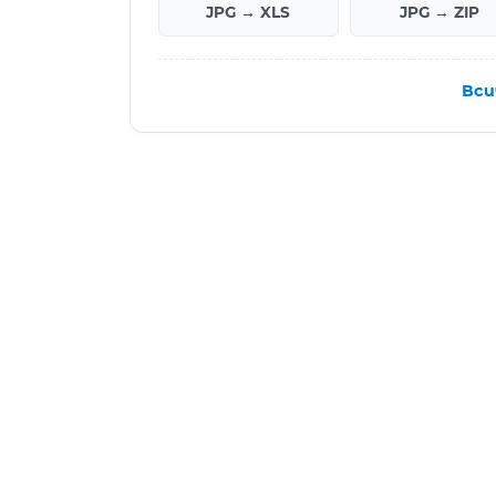
JPG → XLS
JPG → ZIP
Вси