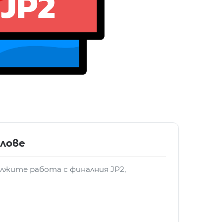
йлове
лжите работа с финалния JP2,