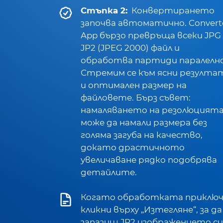
Стъпка 2:
Конвертирането
започва автоматично. Convert
App бързо превръща всеки JPG
JP2 (JPEG 2000) файл и
обработва партиди паралелно
Стремим се към ясни резулта
и оптимален размер на
файловете. Бърз съвет:
намаляването на резолюцият
може да намали размера без
голяма загуба на качество,
докато драстичното
увеличаване рядко подобрява
детайлите.
Когато обработката приключ
кликни върху „Изтегляне“, за да
запазиш JP2 изображението си