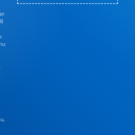
er
 в
.
ти
а
и,
.