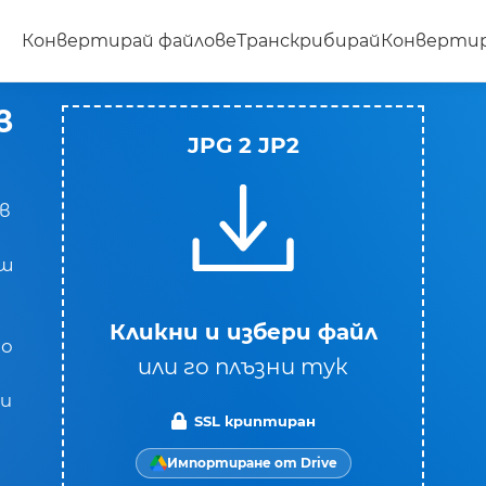
Конвертирай файлове
Транскрибирай
Конвертир
в
JPG 2 JP2
 в
еш
Кликни и избери файл
по
или го плъзни тук
 и
SSL криптиран
Импортиране от Drive