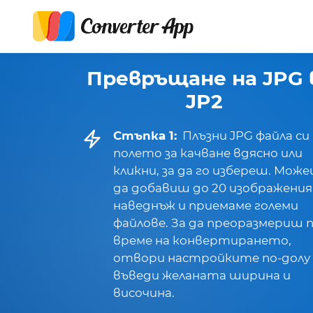
Превръщане на JPG 
JP2
Стъпка 1:
Плъзни JPG файла си
полето за качване вдясно или
кликни, за да го избереш. Мож
да добавиш до 20 изображения
наведнъж и приемаме големи
файлове. За да преоразмериш 
време на конвертирането,
отвори настройките по-долу
въведи желаната ширина и
височина.