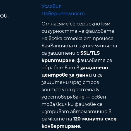
Условия
Поверителност
 OÜ.
Отнасяме се сериозно към
сигурността на файловете
на всяка стъпка от процеса.
Качванията и изтеглянията
са защитени с
SSL/TLS
криптиране
, файловете се
обработват в
защитени
центрове за данни
и са
защитени чрез строг
контрол на достъпа &
удостоверяване — освен
това всички файлове се
изтриват автоматично в
рамките на
120 минути след
конвертиране
.