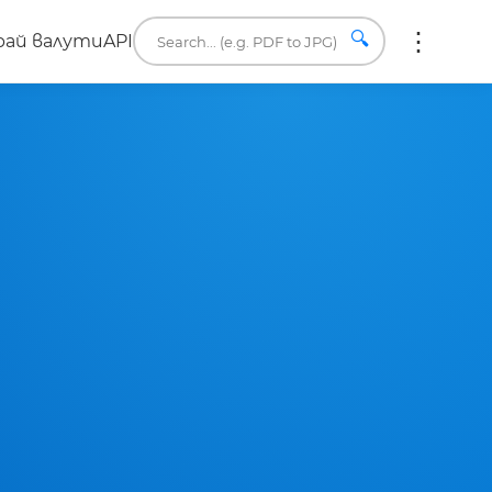
🔍
ай валути
API