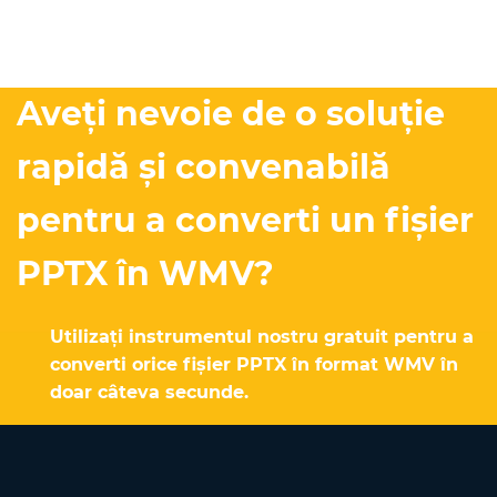
Aveți nevoie de o soluție
rapidă și convenabilă
pentru a converti un fișier
PPTX în WMV?
Utilizați instrumentul nostru gratuit pentru a
converti orice fișier PPTX în format WMV în
doar câteva secunde.