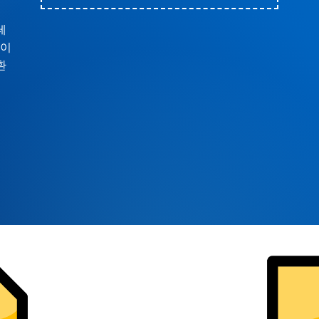
테
라이
환