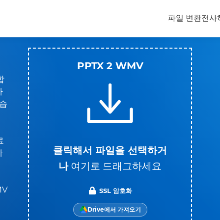
파일 변환
전사
PPTX 2 WMV
합
하
있습
료
클릭해서 파일을 선택하거
가
나
여기로 드래그하세요
MV
SSL 암호화
Drive에서 가져오기