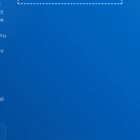
t
ct
e.
tru
mi
și