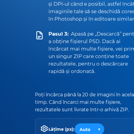
și DPI-ul când e posibil, astfel încâ
imaginile tale să se deschidă core
în Photoshop și în editoare similar
Pasul 3:
Apasă pe „Descarcă” pen
a obține fișierul PSD. Dacă ai
încărcat mai multe fișiere, vei pri
un singur ZIP care conține toate
rezultatele, pentru o descărcare
rapidă și ordonată.
Poți încărca până la 20 de imagini în acela
timp. Când încarci mai multe fișiere,
rezultatele sunt livrate într-o arhivă ZIP.
Lățime (px):