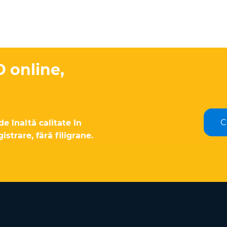
D online,
C
e înaltă calitate în
istrare, fără filigrane.