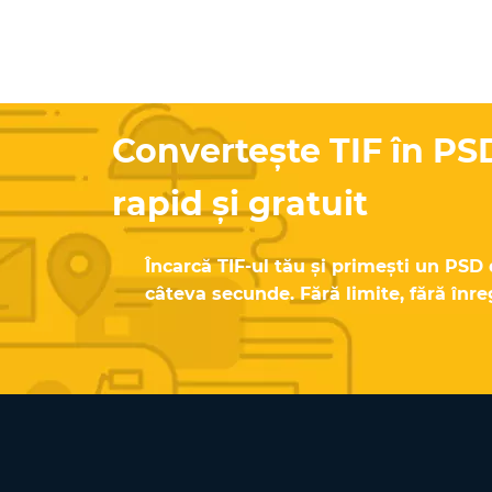
Convertește TIF în PS
rapid și gratuit
Încarcă TIF-ul tău și primești un PSD d
câteva secunde. Fără limite, fără înreg