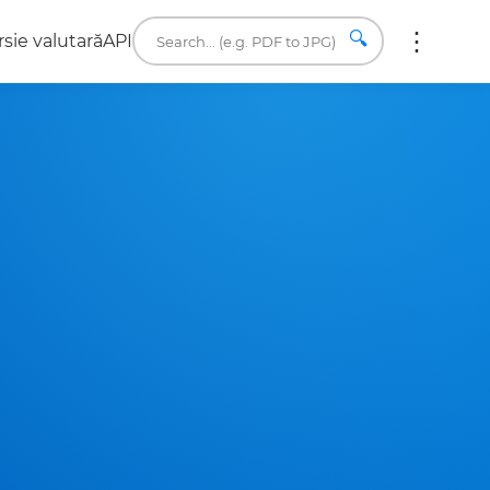
🔍
sie valutară
API