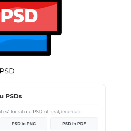
i PSD
ru PSDs
i să lucrați cu PSD-ul final, încercați:
PSD în PNG
PSD în PDF