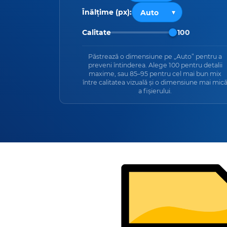
Înălțime (px):
Calitate
100
Păstrează o dimensiune pe „Auto” pentru a
preveni întinderea. Alege 100 pentru detalii
maxime, sau 85–95 pentru cel mai bun mix
între calitatea vizuală și o dimensiune mai mic
a fișierului.