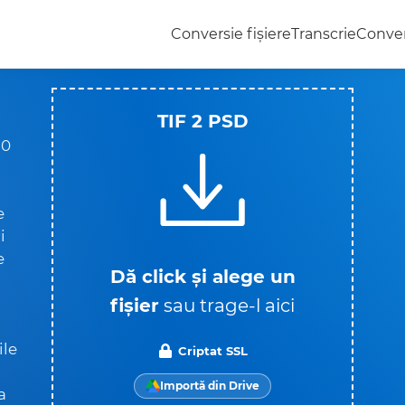
Conversie fișiere
Transcrie
Conver
TIF 2 PSD
20
e
i
e
Dă click și alege un
fișier
sau trage-l aici
ile
Criptat SSL
Importă din Drive
a