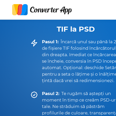
TIF la PSD
Pasul 1:
Încarcă unul sau până la 
de fișiere TIF folosind încărcătorul
din dreapta. Imediat ce încărcarea
se încheie, conversia în PSD încep
automat. Opțional: deschide Setăr
pentru a seta o lățime și o înălțim
țintă dacă vrei să redimensionezi.
Pasul 2:
Te rugăm să aștepți un
moment în timp ce creăm PSD-ur
tale. Ne străduim să păstrăm
profilurile de culoare, transparenț