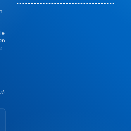
h
le
ơn
e
 về