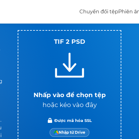
Chuyển đổi tệp
Phiên 
TIF 2 PSD
0
g
Nhấp vào để chọn tệp
hoặc kéo vào đây
.
Được mã hóa SSL
u
Nhập từ Drive
i