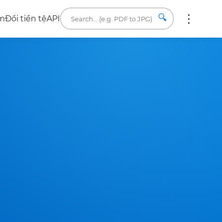
🔍
âm
Đổi tiền tệ
API