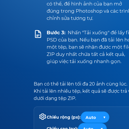
có thể, để hình ảnh của bạn mở
đúng trong Photoshop và các trìn
chỉnh sửa tương tự.
Bước 3:
Nhấn "Tải xuống" để lấy fi
PSD của bạn. Nếu bạn đã tải lên h
một tệp, bạn sẽ nhận được một fil
ZIP duy nhất chứa tất cả kết quả,
giúp việc tải xuống nhanh gọn.
Bạn có thể tải lên tối đa 20 ảnh cùng lúc.
Khi tải lên nhiều tệp, kết quả sẽ được trả
dưới dạng tệp ZIP.
Chiều rộng (px):
Chiều cao (px):