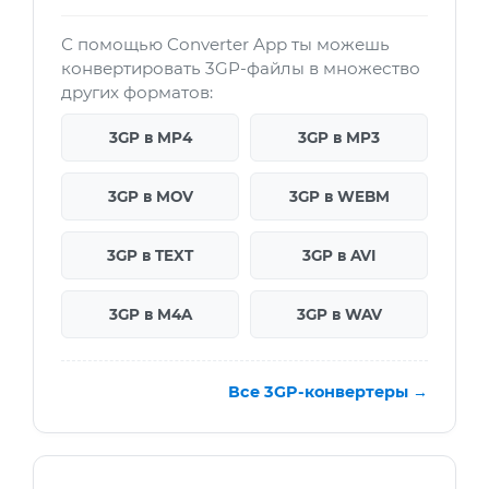
С помощью Converter App ты можешь
конвертировать 3GP-файлы в множество
других форматов:
3GP в MP4
3GP в MP3
3GP в MOV
3GP в WEBM
3GP в TEXT
3GP в AVI
3GP в M4A
3GP в WAV
Все 3GP-конвертеры →