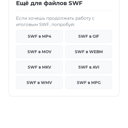
Ещё для файлов SWF
Если хочешь продолжать работу с
итоговым SWF, попробуй:
SWF в MP4
SWF в GIF
SWF в MOV
SWF в WEBM
SWF в MKV
SWF в AVI
SWF в WMV
SWF в MPG