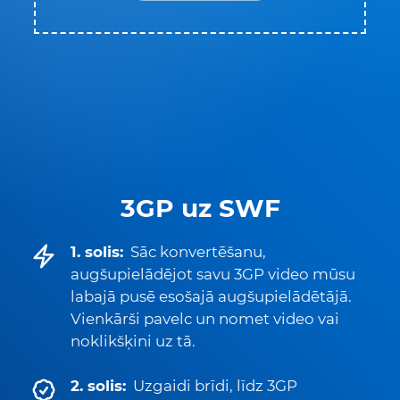
3GP uz SWF
1. solis:
Sāc konvertēšanu,
augšupielādējot savu 3GP video mūsu
labajā pusē esošajā augšupielādētājā.
Vienkārši pavelc un nomet video vai
noklikšķini uz tā.
2. solis:
Uzgaidi brīdi, līdz 3GP