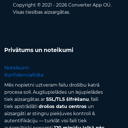
Copyright © 2021 - 2026 Converter App OÜ.
Visas tiesības aizsargātas.
Privātums un noteikumi
Noteikumi
Konfidencialitāte
Mēs nopietni uztveram failu drošību katrā
procesa solī. Augšupielādes un lejupielādes
tiek aizsargātas ar
SSL/TLS šifrēšanu
, faili
tiek apstrādāti
drošos datu centros
un
aizsargāti ar stingru piekļuves kontroli &
autentifikāciju — turklāt visi faili tiek
automātiski noņemti
120 minūšu laikā pēc