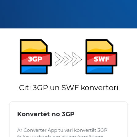
Citi 3GP un SWF konvertori
Konvertēt no 3GP
Ar Converter App tu vari konvertēt 3GP
failus uz daudziem citiem formātiem: