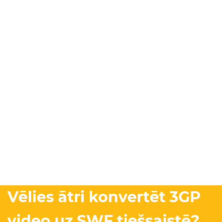
Vēlies ātri konvertēt 3GP
video uz SWF tiešsaistē?