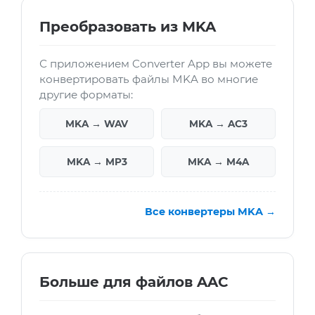
Преобразовать из MKA
С приложением Converter App вы можете
конвертировать файлы MKA во многие
другие форматы:
MKA → WAV
MKA → AC3
MKA → MP3
MKA → M4A
Все конвертеры MKA →
Больше для файлов AAC