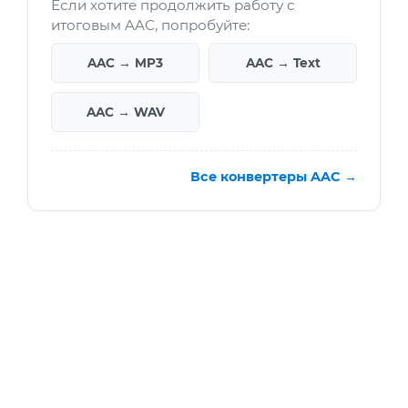
Если хотите продолжить работу с
итоговым AAC, попробуйте:
AAC → MP3
AAC → Text
AAC → WAV
Все конвертеры AAC →