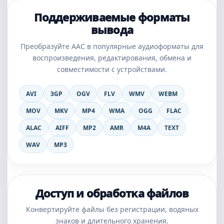
Поддерживаемые форматы
вывода
Преобразуйте AAC в популярные аудиоформаты для
воспроизведения, редактирования, обмена и
совместимости с устройствами.
AVI
3GP
OGV
FLV
WMV
WEBM
MOV
MKV
MP4
WMA
OGG
FLAC
ALAC
AIFF
MP2
AMR
M4A
TEXT
WAV
MP3
Доступ и обработка файлов
Конвертируйте файлы без регистрации, водяных
знаков и длительного хранения.