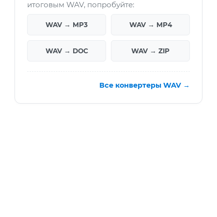
итоговым WAV, попробуйте:
WAV → MP3
WAV → MP4
WAV → DOC
WAV → ZIP
Все конвертеры WAV →