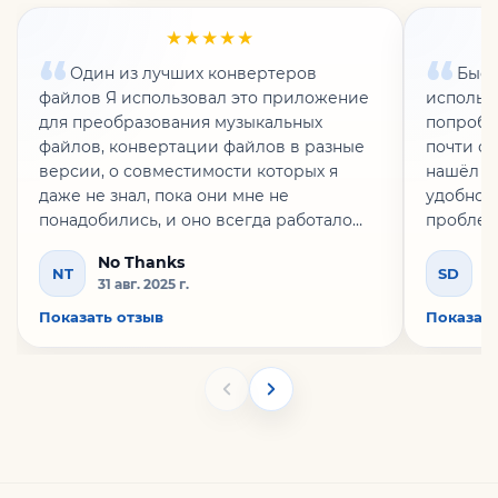
★★★★★
Один из лучших конвертеров
Быст
файлов Я использовал это приложение
использ
для преобразования музыкальных
попробо
файлов, конвертации файлов в разные
почти сд
версии, о совместимости которых я
нашёл э
даже не знал, пока они мне не
удобно в
понадобились, и оно всегда работало
проблем 
быстро и эффективно. Очень
очень у
No Thanks
S
рекомендую Converter App!
им с кол
NT
SD
31 авг. 2025 г.
13
Показать отзыв
Показать