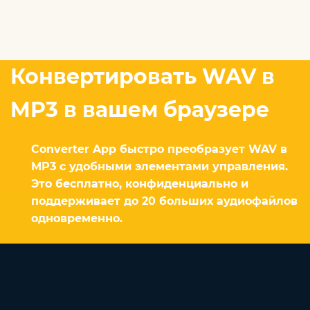
Конвертировать WAV в
MP3 в вашем браузере
Converter App быстро преобразует WAV в
MP3 с удобными элементами управления.
Это бесплатно, конфиденциально и
поддерживает до 20 больших аудиофайлов
одновременно.