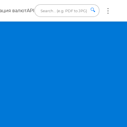
🔍
ация валют
API