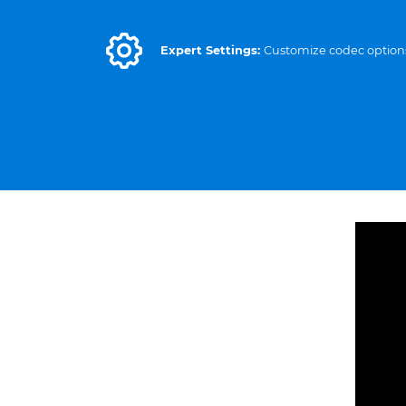
Expert Settings:
Customize codec option