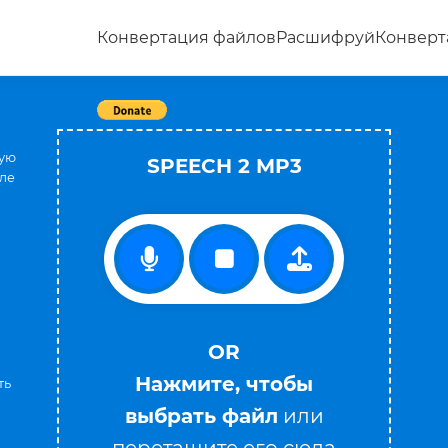
Конвертация файлов
Расшифруй
Конверт
Tweet
рую
SPEECH 2 MP3
оле
OR
Нажмите, чтобы
ть
выбрать файл
или
перетащите его сюда