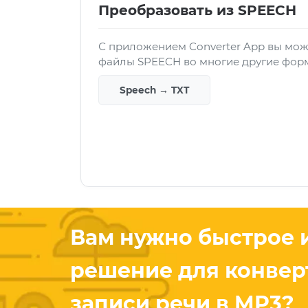
Преобразовать из SPEECH
С приложением Converter App вы мож
файлы SPEECH во многие другие фор
Speech → TXT
Вам нужно быстрое 
решение для конвер
записи речи в MP3?