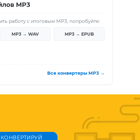
йлов MP3
ть работу с итоговым MP3, попробуйте:
MP3 → WAV
MP3 → EPUB
Все конвертеры MP3 →
КОНВЕРТИРУЙ