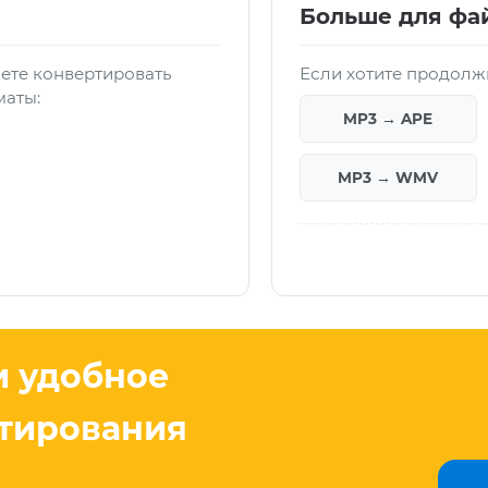
Больше для фа
ете конвертировать
Если хотите продолжи
маты:
MP3 → APE
MP3 → WMV
и удобное
тирования