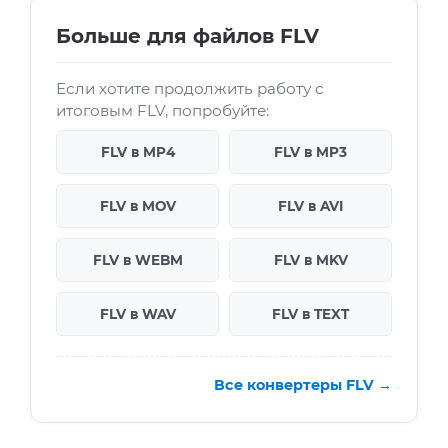
Больше для файлов FLV
Если хотите продолжить работу с
итоговым FLV, попробуйте:
FLV в MP4
FLV в MP3
FLV в MOV
FLV в AVI
FLV в WEBM
FLV в MKV
FLV в WAV
FLV в TEXT
Все конвертеры FLV →