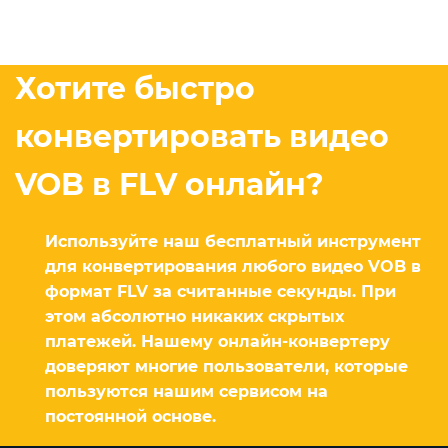
Хотите быстро
конвертировать видео
VOB в FLV онлайн?
Используйте наш бесплатный инструмент
для конвертирования любого видео VOB в
формат FLV за считанные секунды. При
этом абсолютно никаких скрытых
платежей. Нашему онлайн-конвертеру
доверяют многие пользователи, которые
пользуются нашим сервисом на
постоянной основе.