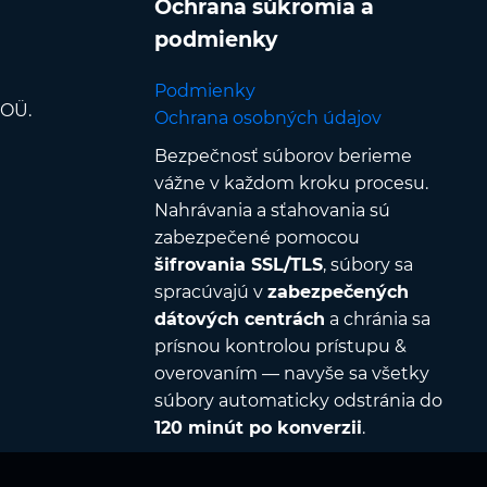
Ochrana súkromia a
podmienky
Podmienky
 OÜ.
Ochrana osobných údajov
Bezpečnosť súborov berieme
vážne v každom kroku procesu.
Nahrávania a sťahovania sú
zabezpečené pomocou
šifrovania SSL/TLS
, súbory sa
spracúvajú v
zabezpečených
dátových centrách
a chránia sa
prísnou kontrolou prístupu &
overovaním — navyše sa všetky
súbory automaticky odstránia do
120 minút po konverzii
.