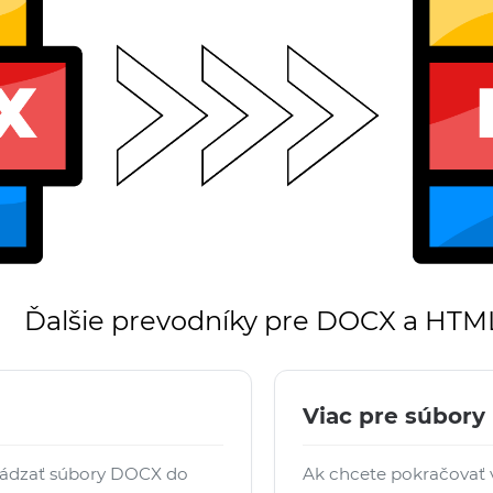
Ďalšie prevodníky pre DOCX a HTM
Viac pre súbor
vádzať súbory DOCX do
Ak chcete pokračovať v