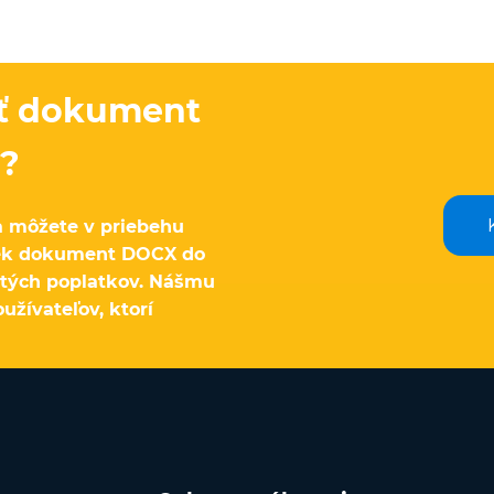
sť dokument
?
 môžete v priebehu
vek dokument DOCX do
tých poplatkov. Nášmu
žívateľov, ktorí