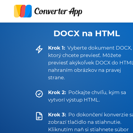
DOCX na HTML
Krok 1:
Vyberte dokument DOCX,
ktorý chcete previesť. Môžete
previesť akýkoľvek DOCX do HTM
nahraním obrázkov na pravej
strane.
Krok 2:
Počkajte chvíľu, kým sa
vytvorí výstup HTML.
Krok 3:
Po dokončení konverzie s
zobrazí tlačidlo na stiahnutie.
Kliknutím naň si stiahnete súbor