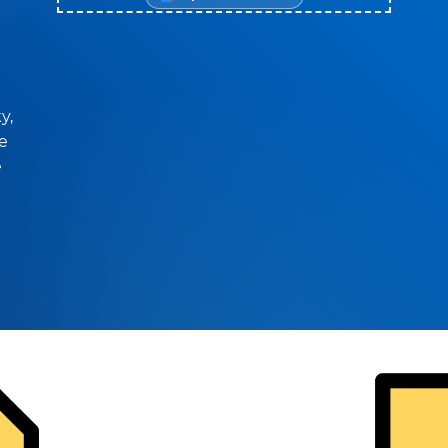
y,
e
e