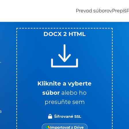
Prevod súborov
Prepíš
DOCX 2 HTML
L
Kliknite a vyberte
súbor
alebo ho
presuňte sem
a
Šifrované SSL
Importovať z Drive