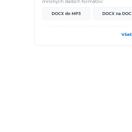
mnohých ďalších formátov:
DOCX do MP3
DOCX na DOC
Všet