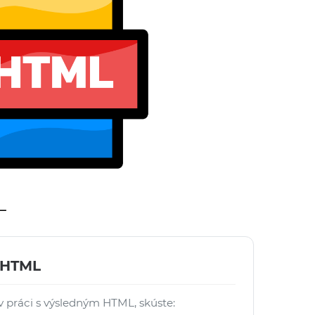
L
y HTML
 práci s výsledným HTML, skúste: