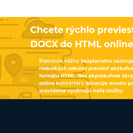
Chcete rýchlo previe
DOCX do HTML online
Pomocou nášho bezplatného nástroja
niekoľkých sekúnd previesť akýkoľ
formátu HTML. Bez akýchkoľvek skry
online konvertoru dôveruje mnoho pou
pravidelne využívajú naše služby.