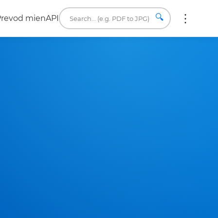
🔍
Prevod mien
API