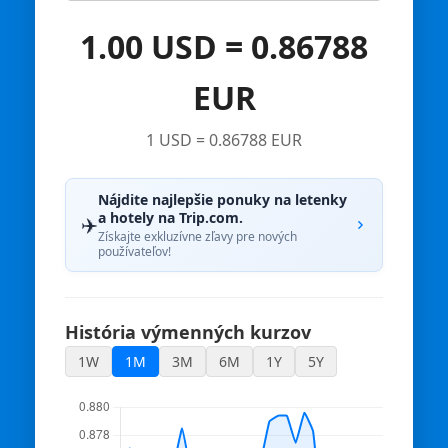
1.00 USD = 0.86788
EUR
1 USD = 0.86788 EUR
Nájdite najlepšie ponuky na letenky
a hotely na Trip.com.
✈️
Získajte exkluzívne zľavy pre nových
používateľov!
História výmenných kurzov
1W
1M
3M
6M
1Y
5Y