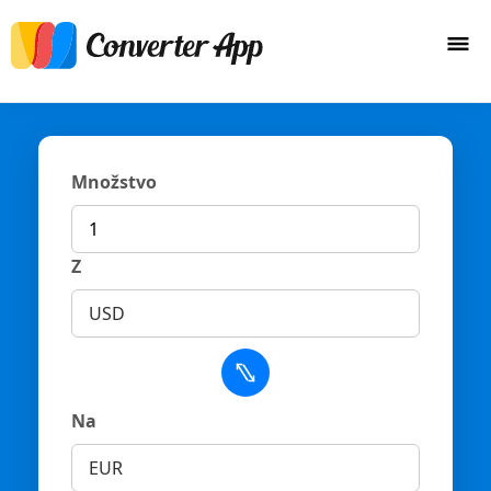
Množstvo
Z
USD
Na
EUR