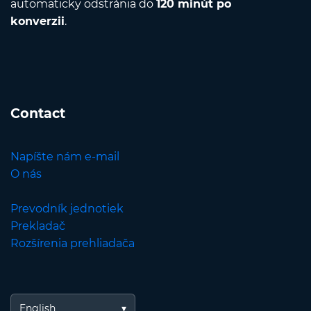
automaticky odstránia do
120 minút po
konverzii
.
Contact
Napíšte nám e-mail
O nás
Prevodník jednotiek
Prekladač
Rozšírenia prehliadača
English