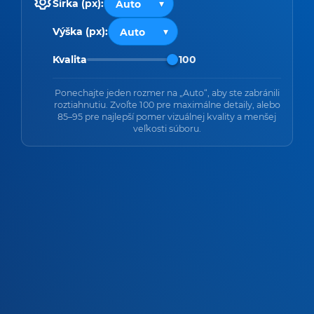
Šírka (px):
Výška (px):
Kvalita
100
Ponechajte jeden rozmer na „Auto“, aby ste zabránili
roztiahnutiu. Zvoľte 100 pre maximálne detaily, alebo
85–95 pre najlepší pomer vizuálnej kvality a menšej
veľkosti súboru.