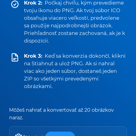
Krok 2:
Počkaj chvíľu, kým prevedieme
tvoju ikonu do PNG. Ak tvoj súbor ICO
obsahuje viacero veľkostí, predvolene
sa použije najpodrobnejší obrázok.
Priehľadnosť zostane zachovaná, ak je k
dispozícii.
Krok 3:
Keď sa konverzia dokončí, klikni
na Stiahnuť a ulož PNG. Ak si nahral
viac ako jeden súbor, dostaneš jeden
ZIP so všetkými prevedenými
obrázkami.
Môžeš nahrať a konvertovať až 20 obrázkov
naraz.