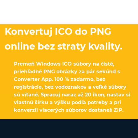
Konvertuj ICO do PNG
online bez straty kvality.
Premeň Windows ICO súbory na čisté,
priehľadné PNG obrázky za pár sekúnd s
Converter App. 100 % zadarmo, bez
registrácie, bez vodoznakov a veľké súbory
sú vítané. Spracuj naraz až 20 ikon, nastav si
vlastnú šírku a výšku podľa potreby a pri
konverzii viacerých súborov dostaneš ZIP.