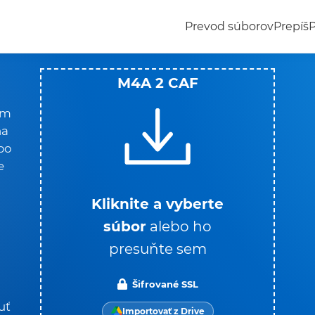
Prevod súborov
Prepíš
M4A 2 CAF
ím
na
ebo
e
Kliknite a vyberte
súbor
alebo ho
presuňte sem
Šifrované SSL
uť
Importovať z Drive