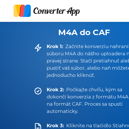
M4A do CAF
Krok 1:
Začnite konverziu nahran
súboru M4A do nášho uploadera 
pravej strane. Stačí pretiahnuť al
pustiť váš súbor, alebo naň môžet
jednoducho kliknúť.
Krok 2:
Počkajte chvíľu, kým sa
dokončí konverzia z formátu M4A
na formát CAF. Proces sa spustí
automaticky.
Krok 3:
Kliknite na tlačidlo Stiahn