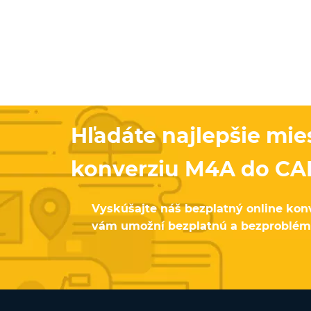
Hľadáte najlepšie mie
konverziu M4A do CA
Vyskúšajte náš bezplatný online konv
vám umožní bezplatnú a bezproblém