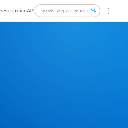
🔍
Prevod mien
API