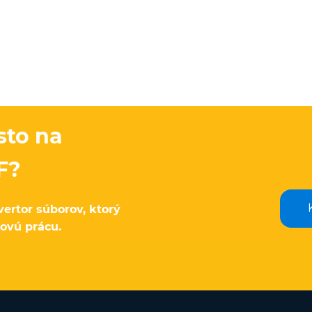
sto na
F?
ertor súborov, ktorý
ovú prácu.