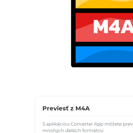
Previesť z M4A
S aplikáciou Converter App môžete pre
mnohých ďalších formátov: