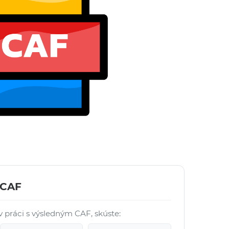
 CAF
 práci s výsledným CAF, skúste: