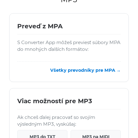
Preveď z MPA
S Converter App môžeš previesť súbory MPA
do mnohých ďalších formátov:
Všetky prevodníky pre MPA →
Viac možností pre MP3
Ak chceš ďalej pracovať so svojím
výsledným MP3, vyskúšaj:
MP3 do TXT
MP3 na MIDI