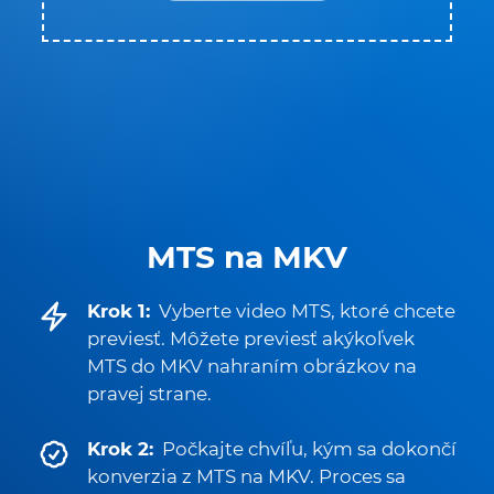
MTS na MKV
Krok 1:
Vyberte video MTS, ktoré chcete
previesť. Môžete previesť akýkoľvek
MTS do MKV nahraním obrázkov na
pravej strane.
Krok 2:
Počkajte chvíľu, kým sa dokončí
konverzia z MTS na MKV. Proces sa