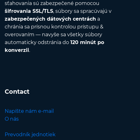
sťahovania sú zabezpečené pomocou
šifrovania SSL/TLS
, súbory sa spracúvajú v
zabezpečených dátových centrách
a
chránia sa prísnou kontrolou prístupu &
overovaním — navyše sa všetky súbory
automaticky odstránia do
120 minút po
konverzii
.
Contact
Napíšte nám e-mail
O nás
Prevodník jednotiek