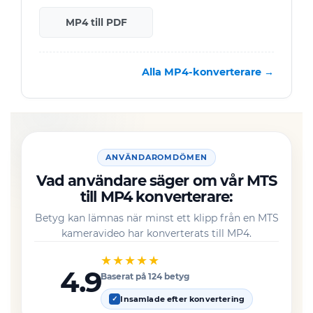
MP4 till PDF
Alla MP4-konverterare →
ANVÄNDAROMDÖMEN
Vad användare säger om vår MTS
till MP4 konverterare:
Betyg kan lämnas när minst ett klipp från en MTS
kameravideo har konverterats till MP4.
★★★★★
4.9
Baserat på 124 betyg
Insamlade efter konvertering
✓