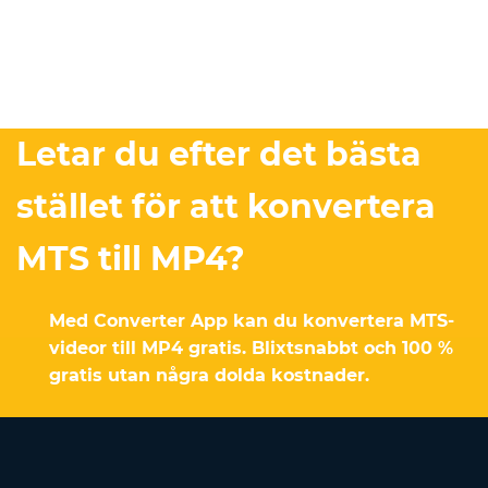
Letar du efter det bästa
stället för att konvertera
MTS till MP4?
Med Converter App kan du konvertera MTS-
videor till MP4 gratis. Blixtsnabbt och 100 %
gratis utan några dolda kostnader.