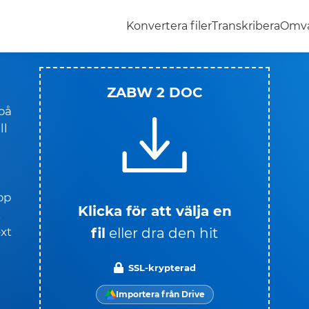
Konvertera filer
Transkribera
Omva
ZABW 2 DOC
på
ll
pp
Klicka för att välja en
t
fil
eller dra den hit
ext
SSL-krypterad
Importera från Drive