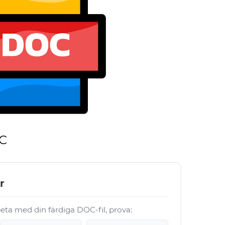
OC
r
beta med din färdiga DOC-fil, prova: