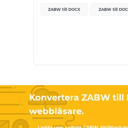
ZABW till DOCX
ZABW till DO
Konvertera ZABW till 
webbläsare.
Ladda upp valfritt ZABW AbiWord-do