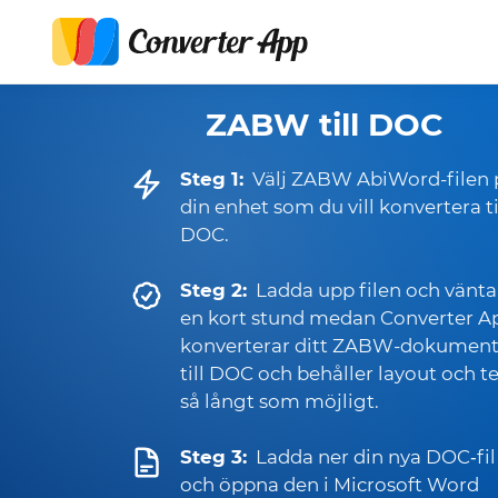
ZABW till DOC
Steg 1:
Välj ZABW AbiWord-filen 
din enhet som du vill konvertera ti
DOC.
Steg 2:
Ladda upp filen och vänta
en kort stund medan Converter A
konverterar ditt ZABW-dokumen
till DOC och behåller layout och t
så långt som möjligt.
Steg 3:
Ladda ner din nya DOC‑fil
och öppna den i Microsoft Word