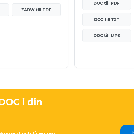
DOC till PDF
C
ZABW till PDF
DOC till TXT
DOC till MP3
DOC i din
kument och få en ren