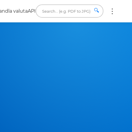
🔍
ndla valuta
API