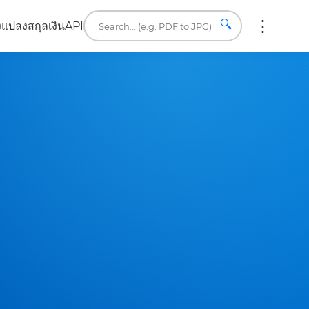
🔍
ง
แปลงสกุลเงิน
API