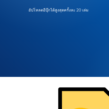
อัปโหลดอีบุ๊กได้สูงสุดครั้งละ 20 เล่ม