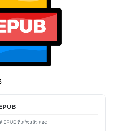
B
์ EPUB
์ EPUB ที่เสร็จแล้ว ลอง: