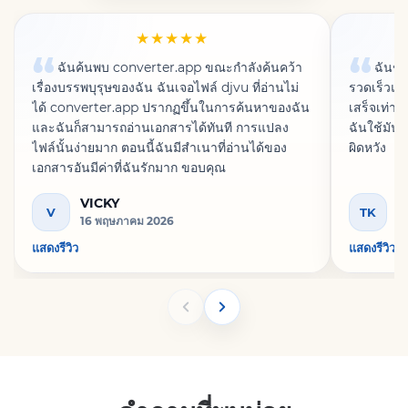
★★★★★
ฉันค้นพบ converter.app ขณะกำลังค้นคว้า
ฉันชอ
เรื่องบรรพบุรุษของฉัน ฉันเจอไฟล์ djvu ที่อ่านไม่
รวดเร็วแล
ได้ converter.app ปรากฏขึ้นในการค้นหาของฉัน
เสร็จเท่าน
และฉันก็สามารถอ่านเอกสารได้ทันที การแปลง
ฉันใช้มัน
ไฟล์นั้นง่ายมาก ตอนนี้ฉันมีสำเนาที่อ่านได้ของ
ผิดหวัง
เอกสารอันมีค่าที่ฉันรักมาก ขอบคุณ
VICKY
T
V
TK
16 พฤษภาคม 2026
23
แสดงรีวิว
แสดงรีวิว