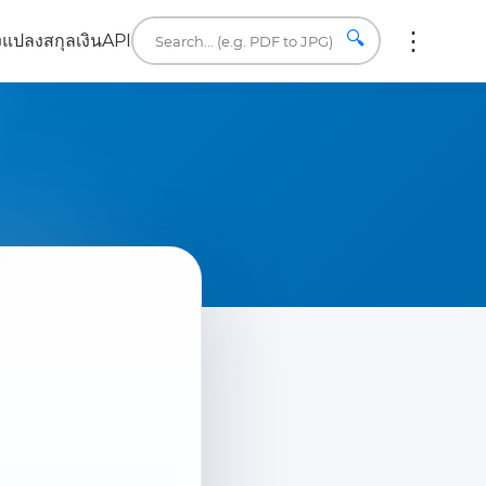
🔍
ง
แปลงสกุลเงิน
API