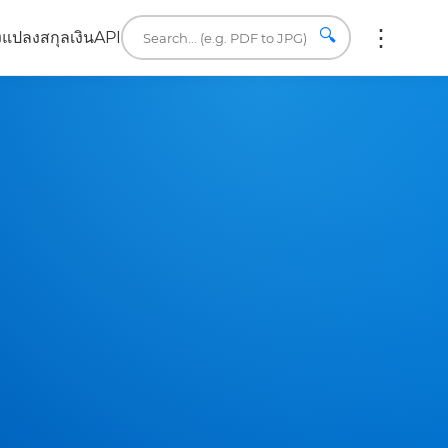
🔍
ง
แปลงสกุลเงิน
API