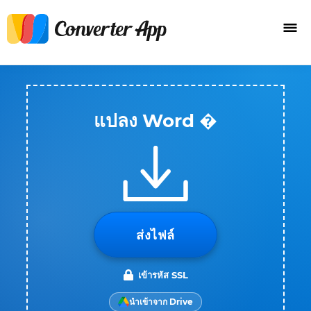
แปลง Word �
ส่งไฟล์
เข้ารหัส SSL
นำเข้าจาก Drive