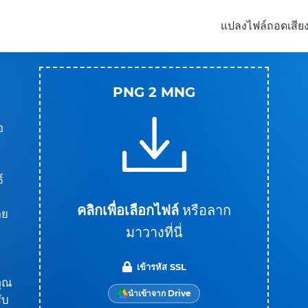
แปลงไฟล์
ถอดเสีย
PNG 2 MNG
อ
์
า
คลิกเพื่อเลือกไฟล์
หรือลาก
ดย
มาวางที่นี่
เข้ารหัส SSL
คุณ
นำเข้าจาก Drive
ับ