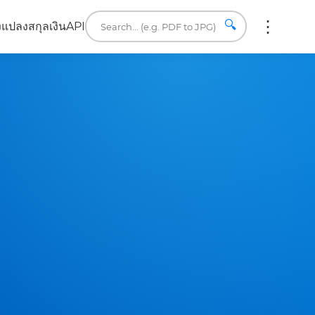
🔍
ง
แปลงสกุลเงิน
API