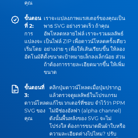
คุณ
ขั้นตอน
เราจะแปลงภาพแรสเตอร์ของคุณเป็น
ที่ 2:
พาธ SVG อย่างรวดเร็ว ถ้าคุณ
การ
อัพโหลดหลายไฟล์ เราจะรวมผลลัพธ์
แปลงจะ
เป็นไฟล์ ZIP เพื่อดาวน์โหลดครั้งเดียว
เริ่มโดย
อย่างง่าย ๆ เพื่อให้เส้นเรียบขึ้น ให้ลอง
อัตโนมัติ
ตั้งขนาดเป้าหมายเล็กลงเล็กน้อย ส่วน
ถ้าต้องการรายละเอียดมากขึ้น ให้เพิ่ม
ขนาด
ขั้นตอนที่
คลิกปุ่มดาวน์โหลดเมื่อปุ่มปรากฏ
3:
แล้วตรวจดูผลลัพธ์ในโปรแกรม
ดาวน์โหลด
แก้ไขเวกเตอร์ที่ชอบ จำไว้ว่า PPM
SVG ของ
ไม่มีช่องอัลฟา (alpha channel)
คุณ
ดังนั้นพื้นหลังของ SVG จะไม่
โปร่งใส ต้องการขนาดผืนผ้าใบหรือ
ความละเอียดต่างไปไหม? ปรับ