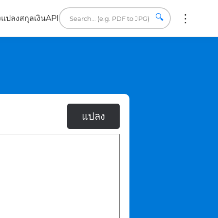
🔍
ง
แปลงสกุลเงิน
API
แปลง