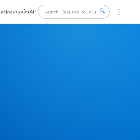
🔍
ง
แปลงสกุลเงิน
API