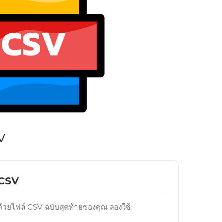
V
์ CSV
วยไฟล์ CSV ฉบับสุดท้ายของคุณ ลองใช้: