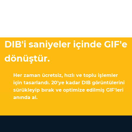
DIB'i saniyeler içinde GIF'e
dönüştür.
Her zaman ücretsiz, hızlı ve toplu işlemler
için tasarlandı. 20'ye kadar DIB görüntülerini
sürükleyip bırak ve optimize edilmiş GIF'leri
anında al.