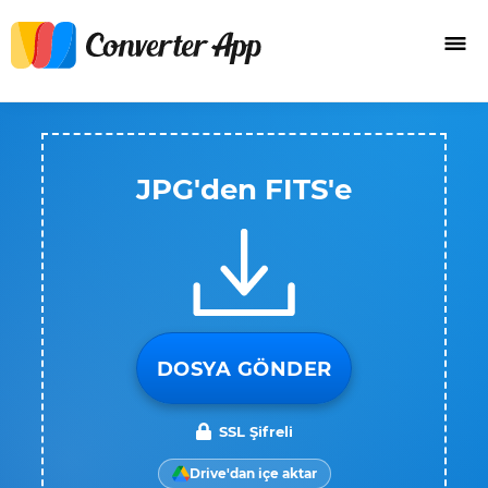
JPG'den FITS'e
DOSYA GÖNDER
SSL Şifreli
Drive'dan içe aktar