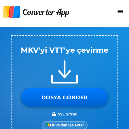
MKV'yi VTT'ye çevirme
DOSYA GÖNDER
SSL Şifreli
Drive'dan içe aktar