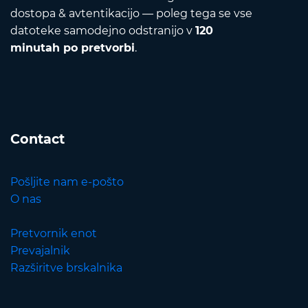
dostopa & avtentikacijo — poleg tega se vse
datoteke samodejno odstranijo v
120
minutah po pretvorbi
.
Contact
Pošljite nam e-pošto
O nas
Pretvornik enot
Prevajalnik
Razširitve brskalnika