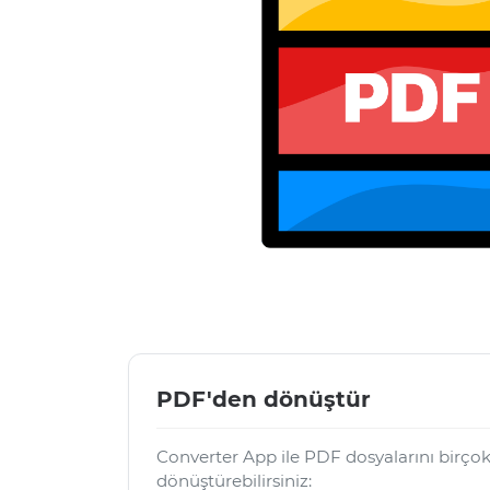
PDF'den dönüştür
Converter App ile PDF dosyalarını birço
dönüştürebilirsiniz: