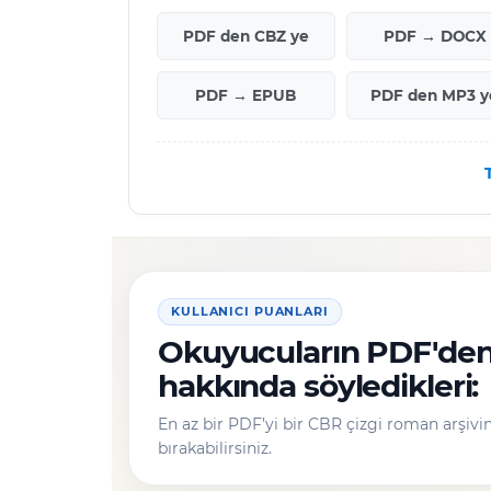
PDF den CBZ ye
PDF → DOCX
PDF → EPUB
PDF den MP3 y
KULLANICI PUANLARI
Okuyucuların PDF'de
hakkında söyledikleri:
En az bir PDF’yi bir CBR çizgi roman arşiv
bırakabilirsiniz.