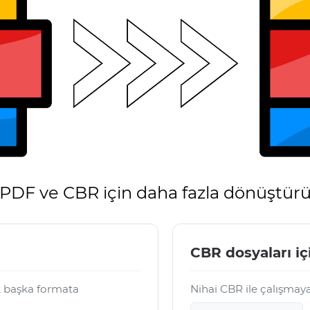
PDF ve CBR için daha fazla dönüştür
CBR dosyaları iç
k başka formata
Nihai CBR ile çalışmay