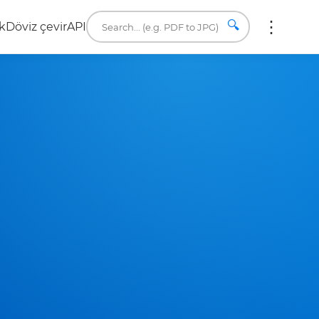
🔍
k
Döviz çevir
API