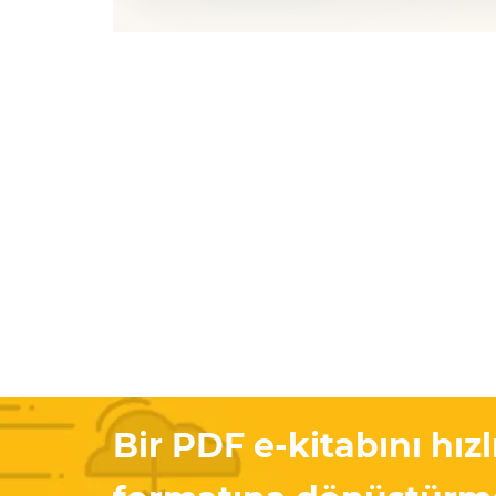
Bir PDF e-kitabını hız