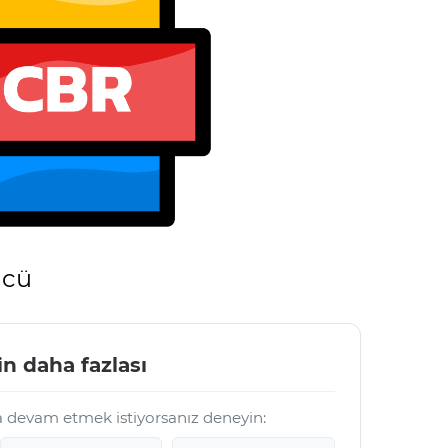
ücü
in daha fazlası
a devam etmek istiyorsanız deneyin: