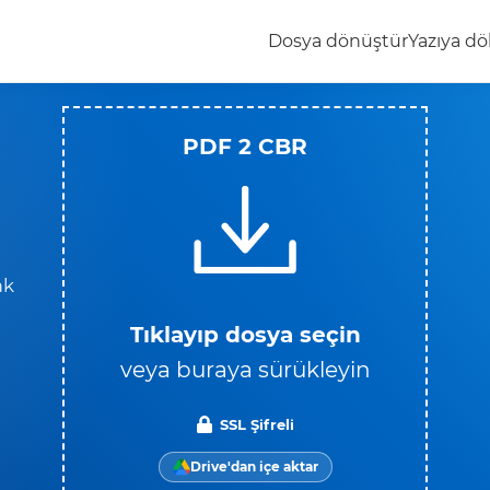
Dosya dönüştür
Yazıya dö
PDF 2 CBR
ak
Tıklayıp dosya seçin
veya buraya sürükleyin
SSL Şifreli
Drive'dan içe aktar