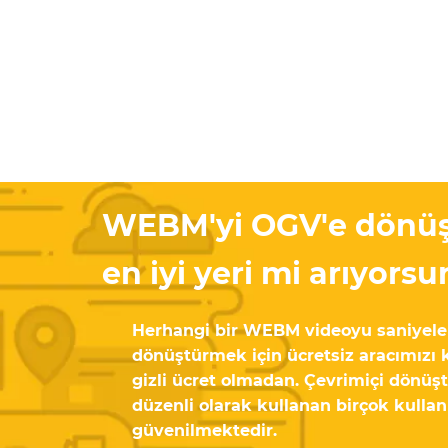
WEBM'yi OGV'e dönüş
en iyi yeri mi arıyors
Herhangi bir WEBM videoyu saniyele
dönüştürmek için ücretsiz aracımızı ku
gizli ücret olmadan. Çevrimiçi dönü
düzenli olarak kullanan birçok kullan
güvenilmektedir.