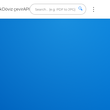
🔍
k
Döviz çevir
API