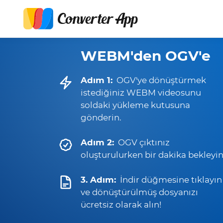
WEBM'den OGV'e
Adım 1:
OGV'ye dönüştürmek
istediğiniz WEBM videosunu
soldaki yükleme kutusuna
gönderin.
Adım 2:
OGV çıktınız
oluşturulurken bir dakika bekleyin
3. Adım:
İndir düğmesine tıklayın
ve dönüştürülmüş dosyanızı
ücretsiz olarak alın!