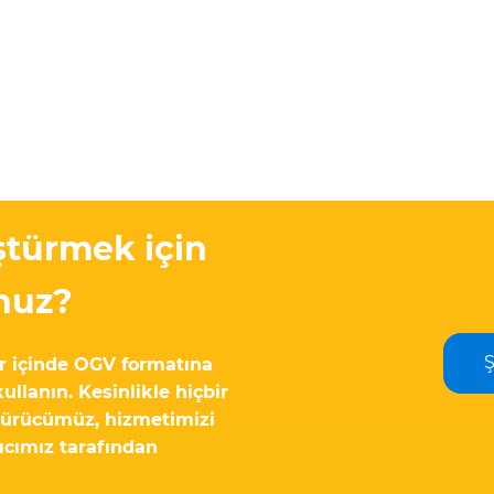
türmek için
unuz?
r içinde OGV formatına
llanın. Kesinlikle hiçbir
ştürücümüz, hizmetimizi
ıcımız tarafından