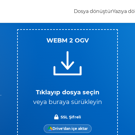
Dosya dönüştür
Yazıya dö
WEBM 2 OGV
Tıklayıp dosya seçin
.
veya buraya sürükleyin
SSL Şifreli
Drive'dan içe aktar