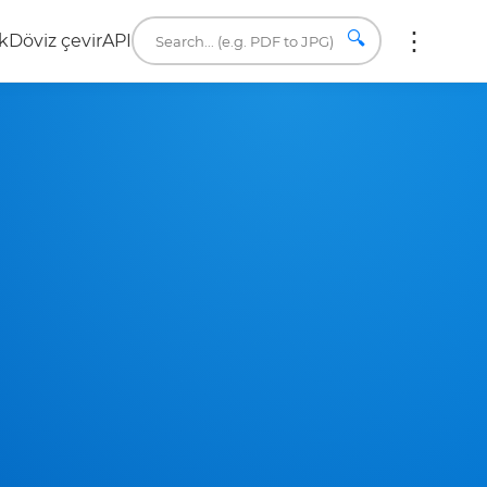
🔍
k
Döviz çevir
API