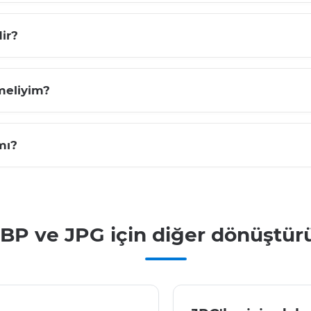
ir?
meliyim?
mı?
P ve JPG için diğer dönüştür