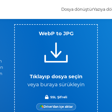
Dosya dönüştür
Yazıya dö
WebP to JPG
n
en
in
Tıklayıp dosya seçin
veya buraya sürükleyin
SSL Şifreli
Drive'dan içe aktar