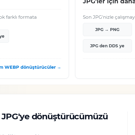
JPG'ler için daha
k farklı formata
Son JPG'nizle çalışmay
JPG → PNG
ye
JPG den DDS ye
m WEBP dönüştürücüler →
n JPG'ye dönüştürücümüzü