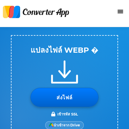
แปลงไฟล์ WEBP �
ส่งไฟล์
เข้ารหัส SSL
นำเข้าจาก Drive