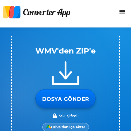
WMV'den ZIP'e
DOSYA GÖNDER
SSL Şifreli
Drive'dan içe aktar