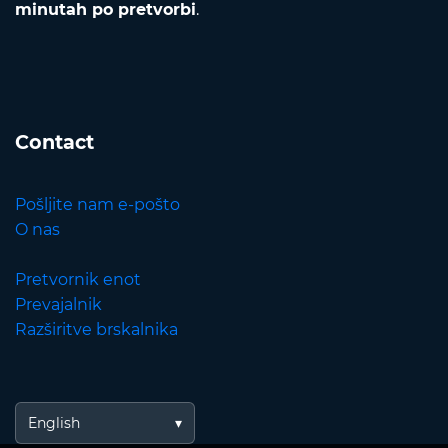
minutah po pretvorbi
.
Contact
Pošljite nam e-pošto
O nas
Pretvornik enot
Prevajalnik
Razširitve brskalnika
English