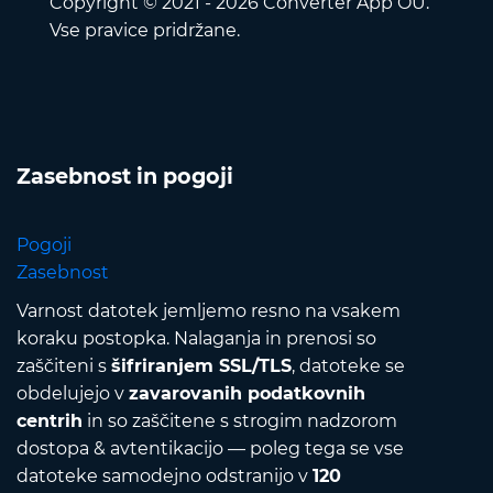
Copyright © 2021 - 2026 Converter App OÜ.
Vse pravice pridržane.
Zasebnost in pogoji
Pogoji
Zasebnost
Varnost datotek jemljemo resno na vsakem
koraku postopka. Nalaganja in prenosi so
zaščiteni s
šifriranjem SSL/TLS
, datoteke se
obdelujejo v
zavarovanih podatkovnih
centrih
in so zaščitene s strogim nadzorom
dostopa & avtentikacijo — poleg tega se vse
datoteke samodejno odstranijo v
120