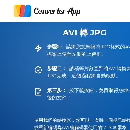
AVI 轉 JPG
步驟1：
請將您想轉換為JPG格式的AV
檔案上傳至左側的上傳框。
步驟二：
請稍等片刻直到將AVI轉換
JPG完成。這個過程將自動啟動。
第三步：
按下載按鈕，免費取得您轉
後的文件！
使用我們的轉換器，您可以一次將一個視訊轉
或重新編碼為AV1編解碼器使用的MP4容器格