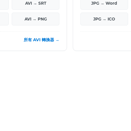
AVI → SRT
JPG → Word
AVI → PNG
JPG → ICO
所有 AVI 轉換器 →