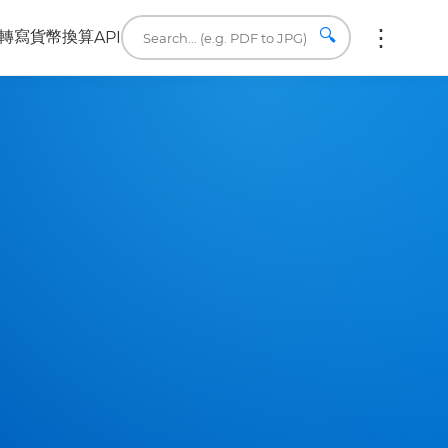
🔍
轉寫
貨幣換算
API