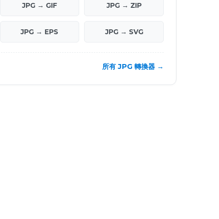
JPG → GIF
JPG → ZIP
JPG → EPS
JPG → SVG
所有 JPG 轉換器 →