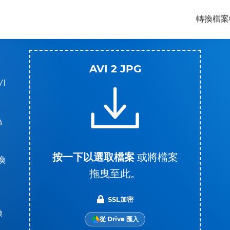
轉換檔案
AVI 2 JPG
I
為
按一下以選取檔案
或將檔案
換
拖曳至此。
SSL加密
換
從 Drive 匯入